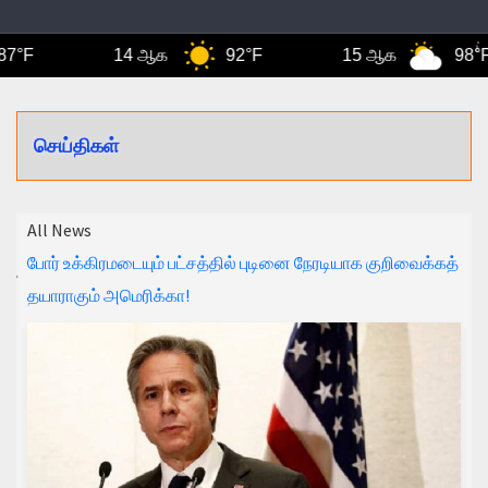
F
14 ஆக
92°F
15 ஆக
98°F
செய்திகள்
All News
போர் உக்கிரமடையும் பட்சத்தில் புடினை நேரடியாக குறிவைக்கத்
தயாராகும் அமெரிக்கா!