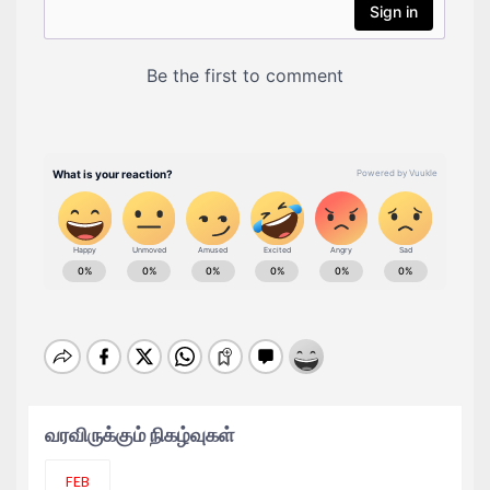
வரவிருக்கும் நிகழ்வுகள்
மரணம் நெருங்கும் போது, ​​அந்த நேரத்தில்
ஒருவர் மனதில் �
FEB