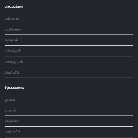
படைப்புக்கள்
கவிதைகள்
கட்டுரைகள்
கதைகள்
கவிஞர்கள்
கலைஞர்கள்
வெளியீடு
சிறப்பானவை
ஓவியம்
நடணம்
வில்லிசை
கண்காட்சி