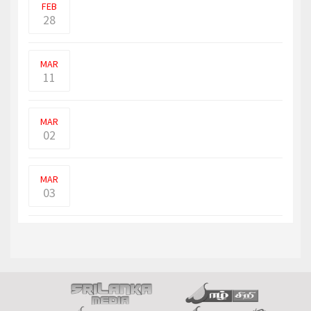
FEB
28
பாம்புடன் சிறுமி ஒருவர் செல்லமாக
கொஞ்சி விளையாடும் வீ
MAR
11
உக்ரைனியர்கள் எங்களை தாக்குகிறார்கள்,
பெண்கள் என்று க
MAR
02
நான்கு ரஷ்ய போர் விமானங்கள் ஸ்வீடனின்
வான் பரப்பில் அ�
MAR
03