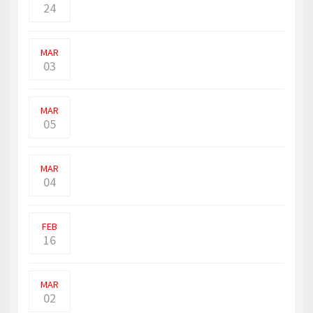
24
ரஷ்ய அதிபர் விளாடிமிர் புதினை (Vladimir
Putin) சர்வாதிகாரி என அம�
MAR
03
உக்ரைன் மீது ரஷ்ய படைகள் நடத்தி வரும்
தாக்குதல் 9ஆவது ந
MAR
05
உக்ரைனை ரஷ்யப் படைகள் தொடர்ந்து
தாக்கி வரும் நிலையில்
MAR
04
மோட்டார் சைக்கிள் வரும் நபர்கள் தங்கச்
சங்கிலியை அறுத
FEB
16
மேற்கு உலக நாடுகளும், நேட்டோவும்
பதிலடி கொடுக்காது என �
MAR
02