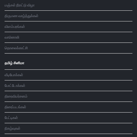
மஞ்சள் நீராட்டு விழா
திருமண வாழ்த்துக்கள்
விளம்பரங்கள்
வானொலி
தொலைக்காட்சி
தமிழ் சினிமா
வீடியோக்கள்
போட்டோக்கள்
திரைவிமர்சனம்
திரைப்படங்கள்
பேட்டிகள்
நிகழ்வுகள்