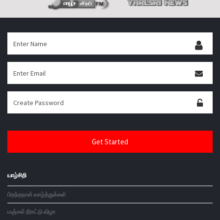
யாழ்சிறி
பிறந்தநாள் வாழ்த்துக்கள்
மஞ்சள் நீராட்டு விழா