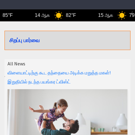
5°F
14 ஆக
82°F
15 ஆக
79°F
சிறப்பு பார்வை
All News
விளையாட்டிற்கு கூட தந்தையை அடிக்க மறுத்த மகள்!
இறுதியில் நடந்த பயங்கர ட்விஸ்ட்