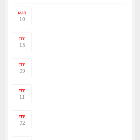
ஆயிரம் என்ற சொல்லை
பயன்படுத்துவதற்கு பதிலாக ஆங்கிலத�
MAR
10
இலங்கையில் ஒமிக்ரோனின் புதிய
மாறுபாட்டால் கோவிட் நோய�
FEB
15
நாட்டில் மின்வெட்டை
நடைமுறைப்படுத்துவது தொடர்பில் வ�
FEB
09
பாராசிட்டமால் மாத்திரையை தினமும்
பயன்படுத்தினால் இர�
FEB
11
இந்தியாவுக்கு பல இலக்குகள்
இருக்கின்றன. இந்தியாவின் ம
FEB
02
உர இறக்குமதியில் தடங்கல் ஏற்பட்டுள்ளதாக
கொழும்பு கொம�