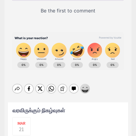
வரவிருக்கும் நிகழ்வுகள்
மும்பையைச் சேர்ந்த மாற்றுத்திறனாளியான
சிறுமி ஒருவர் �
MAR
21