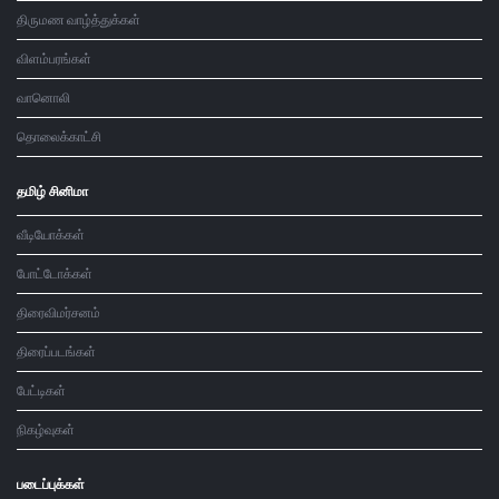
திருமண வாழ்த்துக்கள்
விளம்பரங்கள்
வானொலி
தொலைக்காட்சி
தமிழ் சினிமா
வீடியோக்கள்
போட்டோக்கள்
திரைவிமர்சனம்
திரைப்படங்கள்
பேட்டிகள்
நிகழ்வுகள்
படைப்புக்கள்