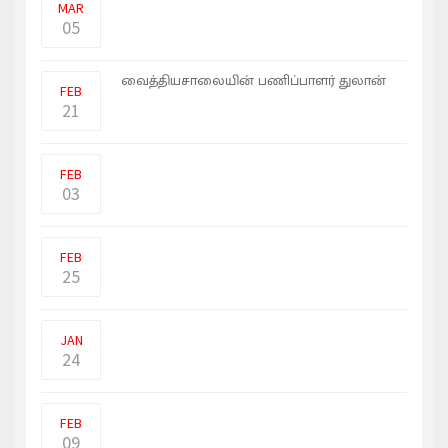
MAR
05
அனுராதபுரம் போதனா
வைத்தியசாலையின் பணிப்பாளர் துலான்
FEB
�
21
இந்தியாவின் இஸ்ரேல் துாதுவர் நயோர்
கிலான் (Naor-Gilon) இலங்கை
FEB
03
ரஷ்யாவின் நடவடிக்கைக்கு பதிலடியாக
உக்ரைனில் உள்ள முன�
FEB
25
கிரிக்கட் வீரர் விராட் கோலியின் மகளின்
வீடியோ ஒன்று
JAN
24
மரபுவழித் தாயகம், சுயநிர்ணய உரிமை,
தமிழ்த்தேசியம் என்�
FEB
09