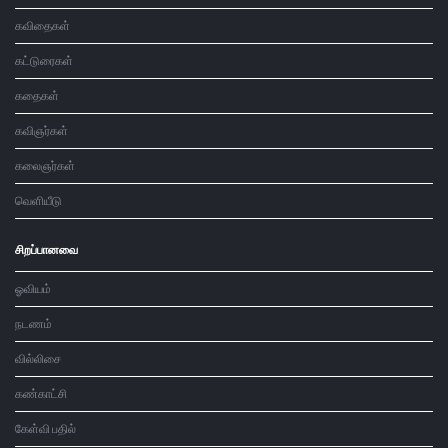
கவிதைகள்
கட்டுரைகள்
கதைகள்
கவிஞர்கள்
கலைஞர்கள்
வெளியீடு
சிறப்பானவை
ஓவியம்
நடணம்
வில்லிசை
கண்காட்சி
கேள்வி பதில்