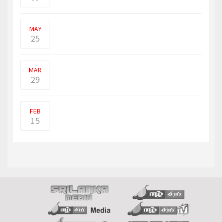
நேபாளத்தைச் சேர்ந்த 18 வயதான
இளைஞர் ஒருவர் உலகின் மிக க�
MAY
25
சர்வதேச நாணய நிதியத்தின் (IMF)
இலங்கை தொடர்பான அறிக்கையை
MAR
29
விளையாட்டிற்கு கூட தந்தையை
அடிக்காமல் சிறுமி ஒருவர் த
FEB
15