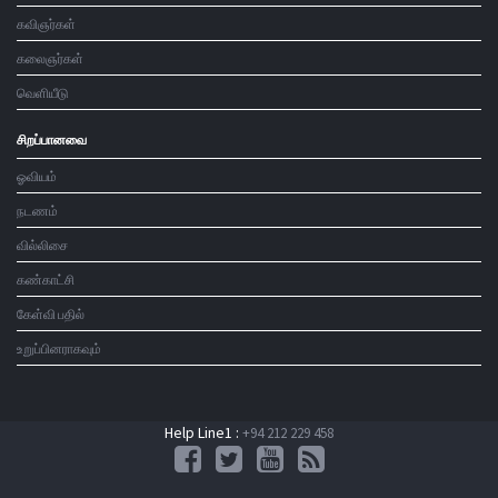
கவிஞர்கள்
கலைஞர்கள்
வெளியீடு
சிறப்பானவை
ஓவியம்
நடணம்
வில்லிசை
கண்காட்சி
கேள்வி பதில்
உறுப்பினராகவும்
Help Line1 :
+94 212 229 458