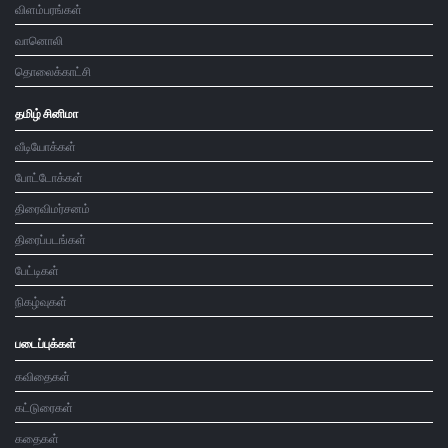
விளம்பரங்கள்
வானொலி
தொலைக்காட்சி
தமிழ் சினிமா
வீடியோக்கள்
போட்டோக்கள்
திரைவிமர்சனம்
திரைப்படங்கள்
பேட்டிகள்
நிகழ்வுகள்
படைப்புக்கள்
கவிதைகள்
கட்டுரைகள்
கதைகள்