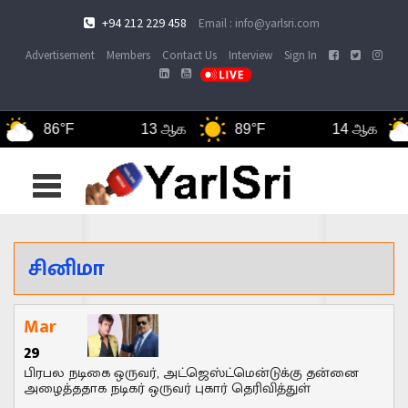
+94 212 229 458
Email : info@yarlsri.com
Advertisement
Members
Contact Us
Interview
Sign In
86°F
13 ஆக
89°F
14 ஆக
Toggle
navigation
சினிமா
Mar
29
பிரபல நடிகை ஒருவர், அட்ஜெஸ்ட்மென்டுக்கு தன்னை
அழைத்ததாக நடிகர் ஒருவர் புகார் தெரிவித்துள்