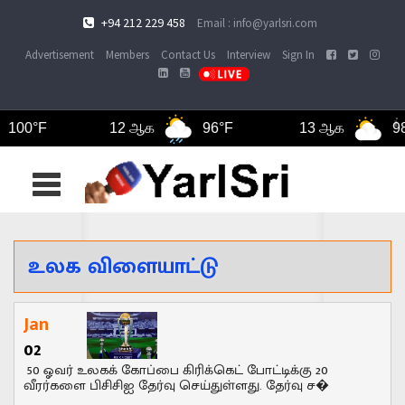
+94 212 229 458
Email : info@yarlsri.com
Advertisement
Members
Contact Us
Interview
Sign In
00°F
12 ஆக
96°F
13 ஆக
98°F
Toggle
navigation
உலக விளையாட்டு
Jan
02
50 ஓவர் உலகக் கோப்பை கிரிக்கெட் போட்டிக்கு 20
வீரர்களை பிசிசிஐ தேர்வு செய்துள்ளது. தேர்வு ச�