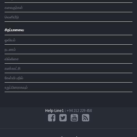
கலைஞர்கள்
வெளியீடு
சிறப்பானவை
ஓவியம்
நடணம்
வில்லிசை
கண்காட்சி
கேள்வி பதில்
உறுப்பினராகவும்
Help Line1 :
+94 212 229 458