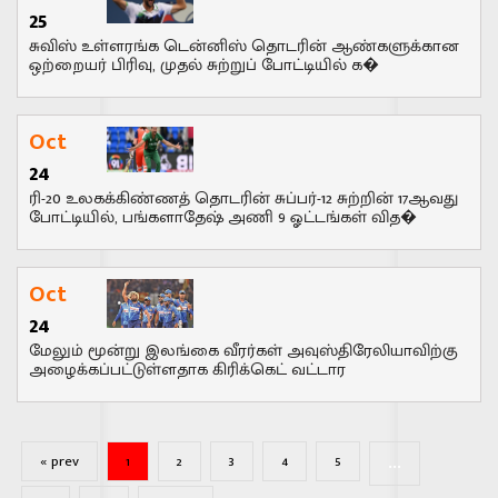
25
சுவிஸ் உள்ளரங்க டென்னிஸ் தொடரின் ஆண்களுக்கான
ஒற்றையர் பிரிவு, முதல் சுற்றுப் போட்டியில் க�
Oct
24
ரி-20 உலகக்கிண்ணத் தொடரின் சுப்பர்-12 சுற்றின் 17ஆவது
போட்டியில், பங்களாதேஷ் அணி 9 ஓட்டங்கள் வித�
Oct
24
மேலும் மூன்று இலங்கை வீரர்கள் அவுஸ்திரேலியாவிற்கு
அழைக்கப்பட்டுள்ளதாக கிரிக்கெட் வட்டார
...
« prev
1
2
3
4
5