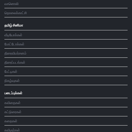
வானொலி
தொலைக்காட்சி
தமிழ் சினிமா
வீடியோக்கள்
போட்டோக்கள்
திரைவிமர்சனம்
திரைப்படங்கள்
பேட்டிகள்
நிகழ்வுகள்
படைப்புக்கள்
கவிதைகள்
கட்டுரைகள்
கதைகள்
கவிஞர்கள்