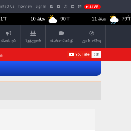
ntact Us
Interview
Sign In
10 ஆக
90°F
11 ஆக
79°F
விளம்பரம்
பிறந்தநாள்
வீடியோ செய்தி
துயர் பகிர்வு
கு