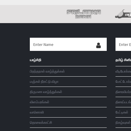
யாழ்சிறி
தமிழ் சினி
பிறந்தநாள் வாழ்த்துக்கள்
வீடியோக்க
மஞ்சள் நீராட்டு விழா
போட்டோக்
திருமண வாழ்த்துக்கள்
திரைவிமர்
விளம்பரங்கள்
திரைப்படங
வானொலி
பேட்டிகள்
தொலைக்காட்சி
நிகழ்வுகள்