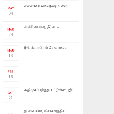
டுவிட்டர் நிறுவனத்தை 44
பில்லியன் டாலருக்கு எலன்
MAY
மாஸ்க�
04
நாட்டின் எரிபொருள்
பிரச்சினைக்கு தீர்வாக
MAR
சுற்றுச்சூ�
24
ரஷ்யா தங்கள் நாட்டில்
இன்ஸ்டாகிராம் சேவையை
MAR
முடக்குவத�
13
இப்போது டிஜிட்டல் சந்தையில்
ஸ்மார்ட்வாட்ச்சுக்கே கட�
FEB
16
அரசாங்கத்தினால்
அறிமுகப்படுத்தப்பட்டுள்ள புதிய
OCT
வரிக
21
இலங்கை வரலாற்றில் முதல்
தடவையாக, மின்சாரத்தில்
FEB