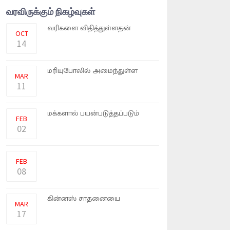
வரவிருக்கும் நிகழ்வுகள்
அரசாங்கம் அதிகளவில்
வரிகளை விதித்துள்ளதன்
OCT
காரணமாக தக�
14
உக்ரேனின் தெற்கு நகரமான
மரியுபோலில் அமைந்துள்ள
MAR
சிறுவ�
11
உலகில் பெரும்பாலான
மக்களால் பயன்படுத்தப்படும்
FEB
ஜிமெய�
02
உலகில் கோடிக்கணக்கான பேர்
பயன்படுத்தும் சர்ச் எஞ்சின�
FEB
08
உலகின் மிக நீளமான கார் என்ற
கின்னஸ் சாதனையை
MAR
அமெரிக்கா �
17