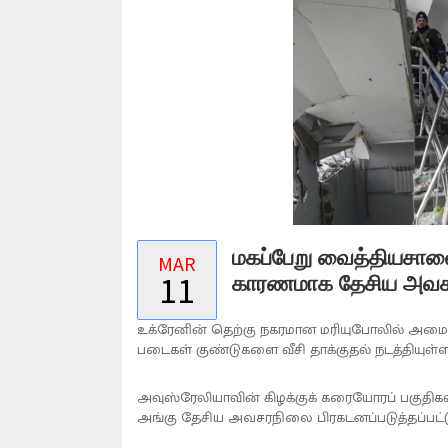
மகப்பேறு வைத்தியசாலை 
MAR
11
காரணமாக தேசிய அவசர
உக்ரேனின் தெற்கு நகரமான மரியுபோலில் அமைந்
படைகள் குண்டுகளை வீசி தாக்குதல் நடத்தியுள்ளத
அவுஸ்ரேலியாவின் கிழக்குக் கரையோரப் பகுதிகளில
அங்கு தேசிய அவசரநிலை பிரகடனப்படுத்தப்பட்ட