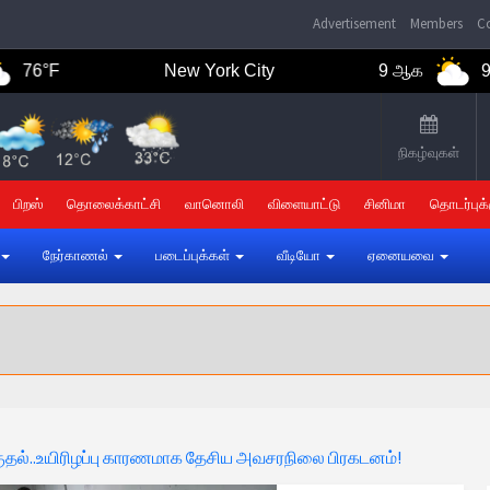
Advertisement
Members
Co
6°F
New York City
9 ஆக
91°F
நிகழ்வுகள்
பிறஸ்
தொலைக்காட்சி
வானொலி
விளையாட்டு
சினிமா
தொடர்புக்
நேர்காணல்
படைப்புக்கள்
வீடியோ
ஏனையவை
ுதல்..உயிரிழப்பு காரணமாக தேசிய அவசரநிலை பிரகடனம்!