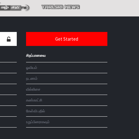
சிறப்பானவை
ஓவியம்
நடணம்
வில்லிசை
கண்காட்சி
கேள்வி பதில்
உறுப்பினராகவும்