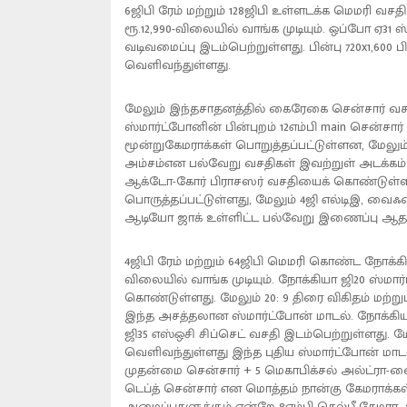
6ஜிபி ரேம் மற்றும் 128ஜிபி உள்ளடக்க மெமரி 
ரூ.12,990-விலையில் வாங்க முடியும். ஒப்போ ஏ31 ஸ
வடிவமைப்பு இடம்பெற்றுள்ளது. பின்பு 720x1,600 பி
வெளிவந்துள்ளது.
மேலும் இந்தசாதனத்தில் கைரேகை சென்சார் வசதி 
ஸ்மார்ட்போனின் பின்புறம் 12எம்பி main சென்சார
மூன்றுகேமராக்கள் பொறுத்தப்பட்டுள்ளன, மேலும
அம்சம்என பல்வேறு வசதிகள் இவற்றுள் அடக்கம். 
ஆக்டோ-கோர் பிராசஸர் வசதியைக் கொண்டுள்ளது. 
பொருத்தப்பட்டுள்ளது, மேலும் 4ஜி எல்டிஇ, வைஃபை,
ஆடியோ ஜாக் உள்ளிட்ட பல்வேறு இணைப்பு ஆதரவ
4ஜிபி ரேம் மற்றும் 64ஜிபி மெமரி கொண்ட நோக்க
விலையில் வாங்க முடியும். நோக்கியா ஜி20 ஸ்மா
கொண்டுள்ளது. மேலும் 20: 9 திரை விகிதம் மற்
இந்த அசத்தலான ஸ்மார்ட்போன் மாடல். நோக்கி
ஜி35 எஸ்ஒசி சிப்செட் வசதி இடம்பெற்றுள்ளது.
வெளிவந்துள்ளது இந்த புதிய ஸ்மார்ட்போன் மாடல்
முதன்மை சென்சார் + 5 மெகாபிக்சல் அல்ட்ரா-வைட
டெப்த் சென்சார் என மொத்தம் நான்கு கேமராக்கள
அழைப்புகளுக்கும் என்றே 8எம்பி செல்பீ கேம