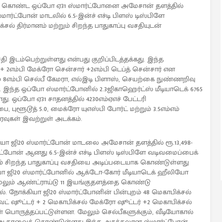
வசதி கொண்ட ஒப்போ ஏ31 ஸ்மார்ட்போனை அமேசான் தளத்தில்
்மார்ட்போன் மாடலில் 6.5-இன்ச் எச்டி பிளஸ் டிஸ்பிளே
க்சல் திர்மானம் மற்றும் சிறந்த பாதுகாப்பு வசதியுடன்
இடம்பெற்றுள்ளது என்பது குறிப்பிடத்தக்கது. இந்த
் + 2எம்பி மேக்ரோ சென்சார் +2எம்பி டெப்த் சென்சார் என
் 8எம்பி செல்பீ கேமரா, எல்இடி பிளாஸ், செயற்கை நுண்ணறிவு
இந்த ஒப்போ ஸ்மார்ட்போனில் 2.3ஜிகாஹெர்ட்ஸ் மீடியாடெக் 6765
ஒப்போ ஏ31 சாதனத்தில் 4230எம்ஏஎச் பேட்டரி
 புளூடூத் 5.0, மைக்ரோ யுஎஸ்பி போர்ட் மற்றும் 3.5எம்எம்
ுகள் இவற்றுள் அடக்கம்.
ியா ஜி20 ஸ்மார்ட்போன் மாடலை அமேசான் தளத்தில் ரூ.13,498-
ர்ட்போன் ஆனது 6.5-இன்ச் எச்டி பிளஸ் டிஸ்பிளே வடிவமைப்பைக்
றும் சிறந்த பாதுகாப்பு வசதியை அடிப்படையாக கொண்டுள்ளது
யா ஜி20 ஸ்மார்ட்போனில் ஆக்டோ-கோர் மீடியாடெக் ஹீலியோ
 மேலும் ஆண்ட்ராய்டு 11 இயங்குதளத்தை கொண்டு
. நோக்கியா ஜி20 ஸ்மார்ட்போனின் பின்புறம் 48 மெகாபிக்சல்
் ஷூட்டர் + 2 மெகாபிக்சல் மேக்ரோ ஷூட்டர் +2 மெகாபிக்சல்
் பொருத்தப்பட்டுள்ளன. மேலும் செல்பீகளுக்கும், வீடியோகால்
ரா ஆதரவைக் கொண்டுள்ளது இந்த அசத்தலான ஸ்மார்ட்போன்