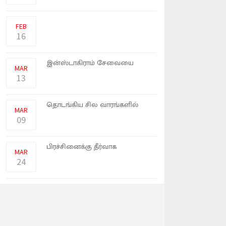
இப்போது டிஜிட்டல் சந்தையில்
ஸ்மார்ட்வாட்ச்சுக்கே கட�
FEB
16
ரஷ்யா தங்கள் நாட்டில்
இன்ஸ்டாகிராம் சேவையை
MAR
முடக்குவத�
13
நாம் ஹார்ட் டிஸ்கை பயன்படத்
தொடங்கிய சில வாரங்களில்
MAR
அ�
09
நாட்டின் எரிபொருள்
பிரச்சினைக்கு தீர்வாக
MAR
சுற்றுச்சூ�
24