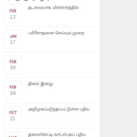
இலங்கை வரலாற்றில் முதல்
தடவையாக, மின்சாரத்தில்
FEB
இயங்கு
12
"செல்போன்" மூலம் கோவிட்
பரிசோதனை செய்யும் முறை
JAN
அமெர
27
மோட்டார் சைக்கிள் மற்றும்
முச்சக்கர வண்டிகளுக்கு மாற�
FEB
09
இலங்கையின் 74வது சுதந்திர
தினம் இன்று
FEB
கொண்டாடப்படவுள்�
04
அரசாங்கத்தினால்
அறிமுகப்படுத்தப்பட்டுள்ள புதிய
OCT
வரிக
21
இதுகுறித்து வெளியான
தகவலின்படி வாட்ஸ்அப் புதிய