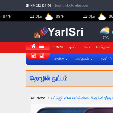
+94 212 229 458
Email : info@yarlsri.com
11 ஆக
89°F
12 ஆக
86°F
Menu
முகப்பு
மீடியா
செய்திகள்
Services
செய்திகள்
மாவட்டம்
தொழில் நுட்பம்
All News
பட்ஜெட் விலையில் கிடைக்கும் சிறந்த