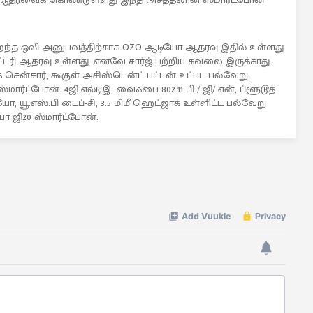
ிறந்த ஒலி அனுபவத்திற்காக OZO ஆடியோ ஆதரவு இதில் உள்ளது.
ேட்டரி ஆதரவு உள்ளது. எனவே சார்ஜ் பற்றிய கவலை இருக்காது.
ை சென்சார், கூகுள் அசிஸ்டென்ட் பட்டன் உட்பட பல்வேறு
ட்போன். 4ஜி எல்டிஇ, வைஃபை 802.11 பி / ஜி/ என், ப்ளூடூத்
டியோ, யூ.எஸ்.பி டைப்-சி, 3.5 மிமீ ஹெட்ஜாக் உள்ளிட்ட பல்வேறு
ஜி20 ஸ்மார்ட்போன்.