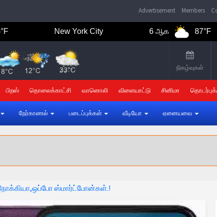
Advertisement
Members
Co
New York City
6 ஆக
87°F
நிகழ்வுகள்
பிறஸ்
தொலைக்காட்சி
வானொலி
விளையாட்டு
சினிமா
தொடர்புக்
நேர்காணல்
படைப்புக்கள்
வீடியோ
ஏனையவை
 நோக்கியா,ஒப்போ ஸ்மார்ட்போன்கள்.!