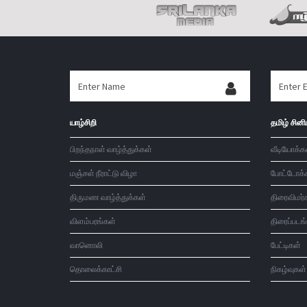
யாழ்சிறி
தமிழ் சினி
பிறந்தநாள் வாழ்த்துக்கள்
வீடியோக்க
மஞ்சள் நீராட்டு விழா
போட்டோக்
திருமண வாழ்த்துக்கள்
திரைவிமர்
விளம்பரங்கள்
திரைப்படங
வானொலி
பேட்டிகள்
தொலைக்காட்சி
நிகழ்வுகள்