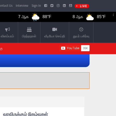
ntact Us
Interview
Sign In
7 ஆக
88°F
8 ஆக
85°F
விளம்பரம்
பிறந்தநாள்
வீடியோ செய்தி
துயர் பகிர்வு
கு
வரவிருக்கும் நிகழ்வுகள்