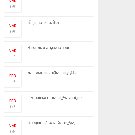
MAR
அப்டே�
09
நோக்கியா, ஒப்போ
நிறுவனங்களின்
MAR
ஸ்மார்ட்போன்களுக்கு இந�
09
உலகின் மிக நீளமான கார் என்ற
கின்னஸ் சாதனையை
MAR
அமெரிக்கா �
17
இலங்கை வரலாற்றில் முதல்
தடவையாக, மின்சாரத்தில்
FEB
இயங்கு
12
உலகில் பெரும்பாலான
மக்களால் பயன்படுத்தப்படும்
FEB
ஜிமெய�
02
என்னதான் ஸ்மார்ட்போன்களை
நிறைய விலை கொடுத்து
MAR
வாங்கின�
06