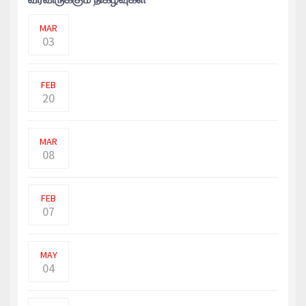
உக்ரைன் சிக்கிய ஹாலிவுட் நடிகர் ஷான்
பென், அகதிகளுடன் �
MAR
03
கடந்த 18 மாதங்களில் 168 மாணவர்கள்
மற்றும் இளைஞர்-யுவதிகள்
FEB
20
ரஷ்ய விமானங்கள், ஹெலிகொப்டர்கள்
உக்ரைன் வீரர்களால் வீ
MAR
08
பல நூற்றாண்டுகளாக இருந்ததாக
கருதப்படும் மர்மத் தீவு த
FEB
07
நடப்பு ஐபிஎல் தொடரில் ஆர்.சி.பி
அணிக்காக விளையாடி வரும�
MAY
04
உக்ரைனில் கைப்பற்றப்பட்ட நகரங்களில்
மக்களை பொதுவெளி�