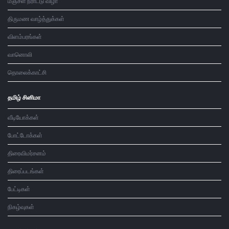
மஞ்சள் நீராட்டு விழா
திருமண வாழ்த்துக்கள்
விளம்பரங்கள்
வானொலி
தொலைக்காட்சி
தமிழ் சினிமா
வீடியோக்கள்
போட்டோக்கள்
திரைவிமர்சனம்
திரைப்படங்கள்
பேட்டிகள்
நிகழ்வுகள்