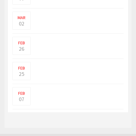
உக்ரைனில் கொல்லப்படுவதற்கு சற்று
முன்பு ரஷ்ய வீரர் ஒர
MAR
02
உக்ரைன் மீது ரஷ்யா தொடர்ந்து தாக்குதல்
நடத்தி வரும் ந�
FEB
26
ரஷியா தொடுத்துள்ள போரை தடுத்து
நிறுத்த உலக நாடுகள் நட�
FEB
25
சுற்றுலாத் துறை அமைச்சகத்தின்
கூற்றுப்படி, கொரோனா காப
FEB
07