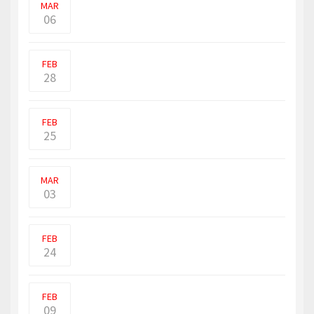
MAR
06
உக்ரைனுக்குள் நுழைந்து தாக்குதல் நடத்தி
வரும் ரஷ்யா இ
FEB
28
உக்ரைன் ரஷ்யா போர் நிலைமை
தீவிரமடையும் பட்சத்தில், பு�
FEB
25
ரஷ்ய அதிபர் விளாடிமிர் புதினை (Vladimir
Putin) சர்வாதிகாரி என அம�
MAR
03
இலங்கையில் தற்போது ஏற்பட்டுள்ள நிதி
நெருக்கடியை தீர்�
FEB
24
கொள்ளுப்பிட்டியில் உள்ள ஹோட்டல்
ஒன்றிற்குள் ஜேர்மனி �
FEB
09