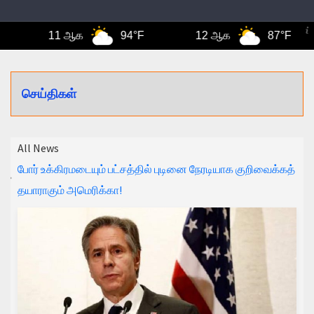
11 ஆக
94°F
12 ஆக
87°F
செய்திகள்
All News
போர் உக்கிரமடையும் பட்சத்தில் புடினை நேரடியாக குறிவைக்கத்
தயாராகும் அமெரிக்கா!