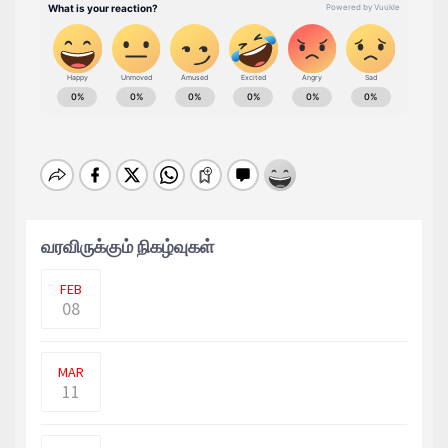
வரவிருக்கும் நிகழ்வுகள்
கண்டி - கலஹா, நில்லம்ப பகுதியில் தமிழ்
சிறுமி ஒருவர் கா�
FEB
08
பாம்புடன் சிறுமி ஒருவர் செல்லமாக
கொஞ்சி விளையாடும் வீ
MAR
11
உக்ரைன் மீதான தாக்குதலை தீவிரப்படுத்த
ரஷ்ய அதிபர் விள