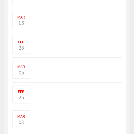
சுமார் 30,000 துருப்புகள் மற்றும் 50
போர்க்கப்பல்களுடன் ரஷ�
MAR
15
உக்ரைனுக்குள் நுழைந்து தாக்குதல் நடத்தி
வரும் ரஷ்யா இ
FEB
28
யாழில் போதை மாத்திரைகளை அதிக
அளவில் உட்கொண்ட இளைஞன் ஒ�
MAR
05
ரஷியா தொடுத்துள்ள போரை தடுத்து
நிறுத்த உலக நாடுகள் நட�
FEB
25
நான்கு ரஷ்ய போர் விமானங்கள் ஸ்வீடனின்
வான் பரப்பில் அ�
MAR
03
தற்போது அமெரிக்க அதிபராக தான்