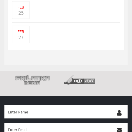
இருந்திருந்தால் உக்ரைன�
FEB
25
உக்ரைனை ஆக்கிரமிக்க முற்படும் ரஷ்யப்
படைகளின் முன்னே�
FEB
27