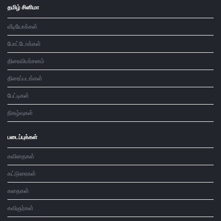
தமிழ் சினிமா
வீடியோக்கள்
போட்டோக்கள்
திரைவிமர்சனம்
திரைப்படங்கள்
பேட்டிகள்
நிகழ்வுகள்
படைப்புக்கள்
கவிதைகள்
கட்டுரைகள்
கதைகள்
கவிஞர்கள்