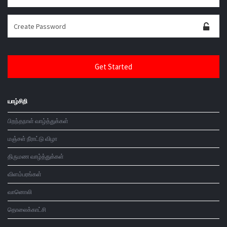
யாழ்சிறி
பிறந்தநாள் வாழ்த்துக்கள்
மஞ்சள் நீராட்டு விழா
திருமண வாழ்த்துக்கள்
விளம்பரங்கள்
வானொலி
தொலைக்காட்சி