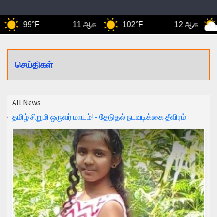
99°F
11 ஆக
102°F
12 ஆக
1
செய்திகள்
All News
தமிழ் சிறுமி ஒருவர் மாயம்! - தேடுதல் நடவடிக்கை தீவிரம்