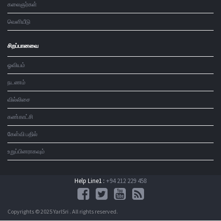
கலைஞர்கள்
வெளியீடு
சிறப்பானவை
ஓவியம்
நடணம்
வில்லிசை
கண்காட்சி
கேள்வி பதில்
உறுப்பினராகவும்
Help Line1 :
+94 212 229 458
Copyrights © 2025 YarlSri . All rights reserved.