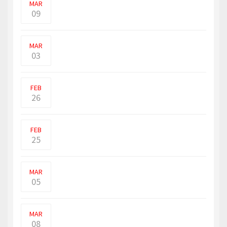
MAR
09
ஐரோப்பிய நாடாளுமன்றத்தின் சிறப்பு
அமர்வில் உக்ரைன் அ�
MAR
03
உக்ரை மீது மூன்றாவது நாளாகவும் ரஷ்யா
தாக்குதல் நடத�
FEB
26
உக்ரைன் ராணுவ வீரர்களிடம் கைப்பற்றிய
டாங்குகள் மூலம்,
FEB
25
புட்டினின் பத்தில் எட்டுப் பங்கு இராணுவம்
உக்ரைய்னில�
MAR
05
உக்ரைனில் தாக்குதலை நிறுத்திவிட்டு
மனிதாபிமான வழித்�
MAR
08